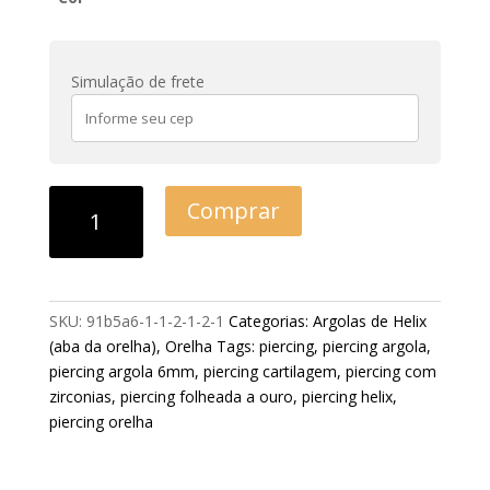
Simulação de frete
Comprar
SKU:
91b5a6-1-1-2-1-2-1
Categorias:
Argolas de Helix
(aba da orelha)
,
Orelha
Tags:
piercing
,
piercing argola
,
piercing argola 6mm
,
piercing cartilagem
,
piercing com
zirconias
,
piercing folheada a ouro
,
piercing helix
,
piercing orelha