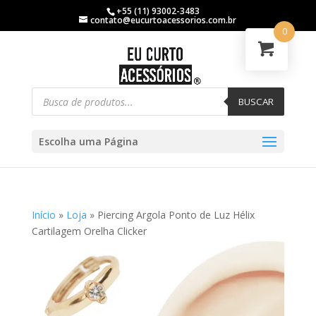
+55 (11) 93002-3483
contato@eucurtoacessorios.com.br
0
BUSCAR
Escolha uma Página
Início
»
Loja
»
Piercing Argola Ponto de Luz Hélix
Cartilagem Orelha Clicker