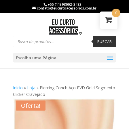
+55 (11) 93002-3483
contato@eucurtoacessorios.com.br
0
BUSCAR
Escolha uma Página
Início
»
Loja
»
Piercing Conch Aço PVD Gold Segmento
Clicker Cravejado
Oferta!