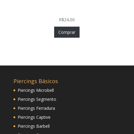
Nostril Zircônia Coração em Aço Cirúrgico PVD
Gold
R$
24,00
Comprar
Piercings Básicos
Piercings Microbell
Piercings Segmento
Piercings Ferradura
Piercings Captive
Piercings Barbell