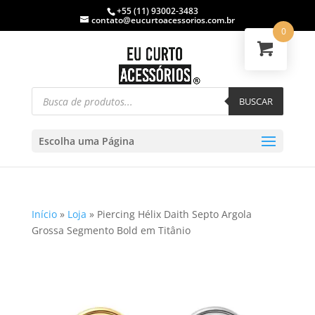
+55 (11) 93002-3483
contato@eucurtoacessorios.com.br
0
BUSCAR
Escolha uma Página
Início
»
Loja
»
Piercing Hélix Daith Septo Argola
Grossa Segmento Bold em Titânio