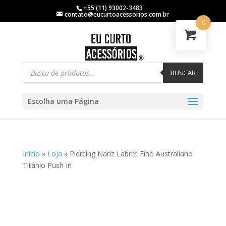
+55 (11) 93002-3483
contato@eucurtoacessorios.com.br
0
BUSCAR
Escolha uma Página
Início
»
Loja
»
Piercing Nariz Labret Fino Australiano
Titânio Push In