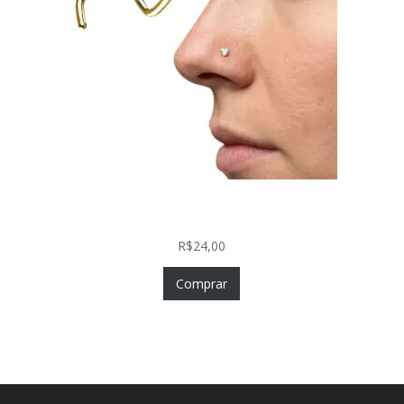
Nostril Zircônia Coração em Aço Cirúrgico PVD
Gold
R$
24,00
Comprar