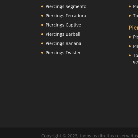
Piercings Segmento
Pi
Piercings Ferradura
To
Piercings Captive
Pie
Piercings Barbell
Pi
Piercings Banana
Pi
Piercings Twister
To
92
Copyright © 2023, todos os direitos reservado