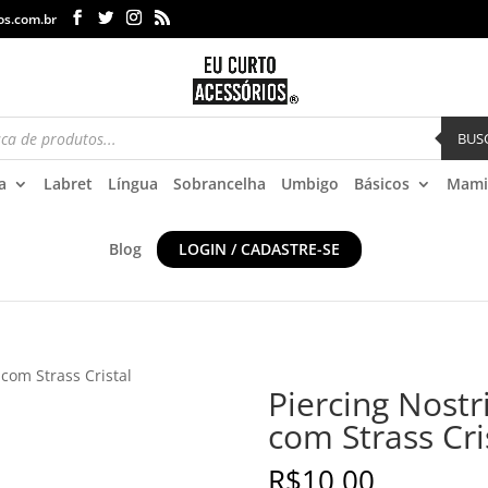
os.com.br
BUS
a
Labret
Língua
Sobrancelha
Umbigo
Básicos
Mami
Blog
LOGIN / CADASTRE-SE
 com Strass Cristal
Piercing Nostr
com Strass Cri
R$
10,00