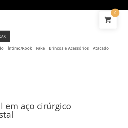
0
CAR
lo
Íntimo/Rook
Fake
Brincos e Acessórios
Atacado
il em aço cirúrgico
stal