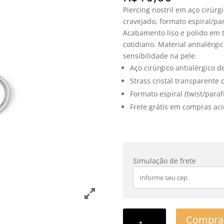
Piercing nostril em aço cirúrg
cravejado, formato espiral/par
Acabamento liso e polido em t
cotidiano. Material antialér
sensibilidade na pele.
Aço cirúrgico antialérgico d
Strass cristal transparente
Formato espiral (twist/paraf
Frete grátis em compras aci
Simulação de frete
Compra