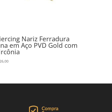
iercing Nariz Ferradura
ina em Aço PVD Gold com
ircônia
26,00