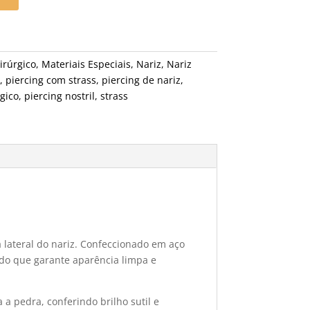
irúrgico
,
Materiais Especiais
,
Nariz
,
Nariz
,
piercing com strass
,
piercing de nariz
,
gico
,
piercing nostril
,
strass
a lateral do nariz. Confeccionado em aço
ado que garante aparência limpa e
 a pedra, conferindo brilho sutil e