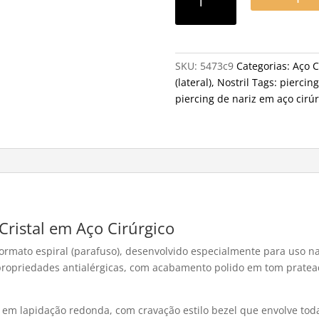
SKU:
5473c9
Categorias:
Aço C
(lateral)
,
Nostril
Tags:
piercing
piercing de nariz em aço cirúr
 Cristal em Aço Cirúrgico
formato espiral (parafuso), desenvolvido especialmente para uso n
 propriedades antialérgicas, com acabamento polido em tom prate
e em lapidação redonda, com cravação estilo bezel que envolve toda