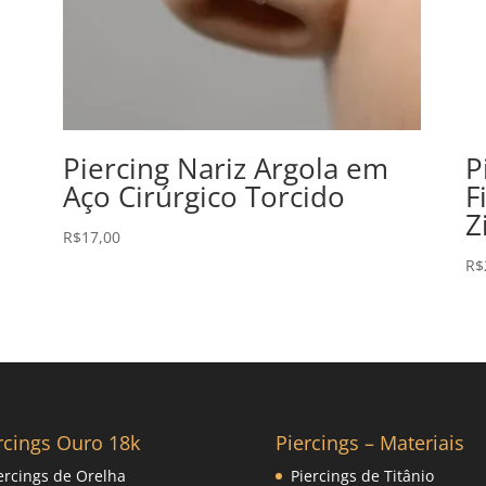
Piercing Nariz Argola em
P
Aço Cirúrgico Torcido
F
Z
R$
17,00
R$
rcings Ouro 18k
Piercings – Materiais
ercings de Orelha
Piercings de Titânio