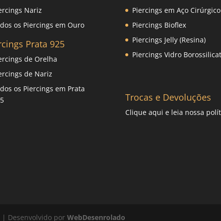
ercings Nariz
Piercings em Aço Cirúrgico
dos os Piercings em Ouro
Piercings Bioflex
Piercings Jelly (Resina)
rcings Prata 925
Piercings Vidro Borossilica
ercings de Orelha
ercings de Nariz
dos os Piercings em Prata
Trocas e Devoluções
5
Clique
aqui
e leia nossa polít
s | Desenvolvido por
WebDesenrolado