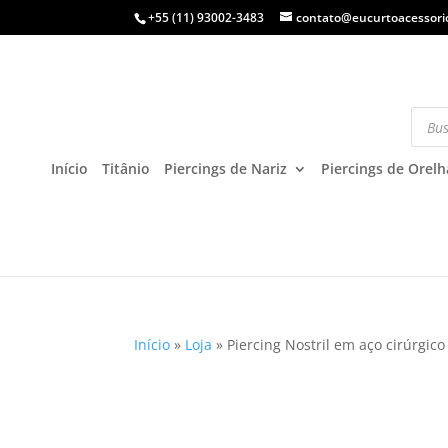
+55 (11) 93002-3483
contato@eucurtoacessori
Início
Titânio
Piercings de Nariz
Piercings de Orelh
Início
»
Loja
»
Piercing Nostril em aço cirúrgico