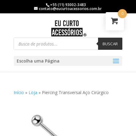
+55 (11) 93002-3483
contato@eucurtoacessorios.com.br
0
BUSCAR
Escolha uma Página
Início
»
Loja
»
Piercing Transversal Aço Cirúrgico