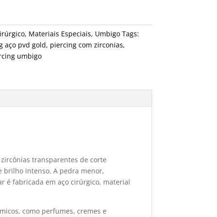
irúrgico
,
Materiais Especiais
,
Umbigo
Tags:
g aço pvd gold
,
piercing com zirconias
,
rcing umbigo
zircônias transparentes de corte
 brilho intenso. A pedra menor,
 é fabricada em aço cirúrgico, material
uímicos, como perfumes, cremes e