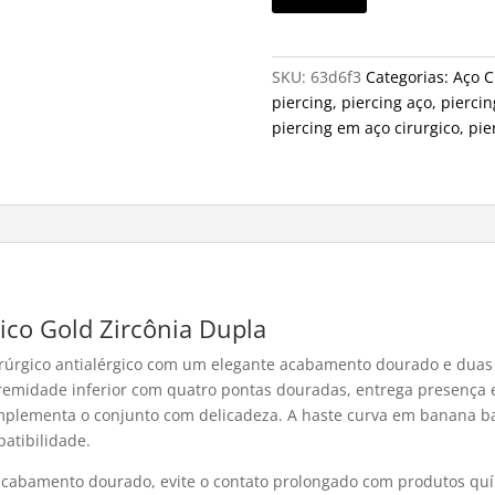
SKU:
63d6f3
Categorias:
Aço C
piercing
,
piercing aço
,
piercin
piercing em aço cirurgico
,
pie
ico Gold Zircônia Dupla
rúrgico antialérgico com um elegante acabamento dourado e duas 
remidade inferior com quatro pontas douradas, entrega presença e
plementa o conjunto com delicadeza. A haste curva em banana bar
atibilidade.
o acabamento dourado, evite o contato prolongado com produtos q