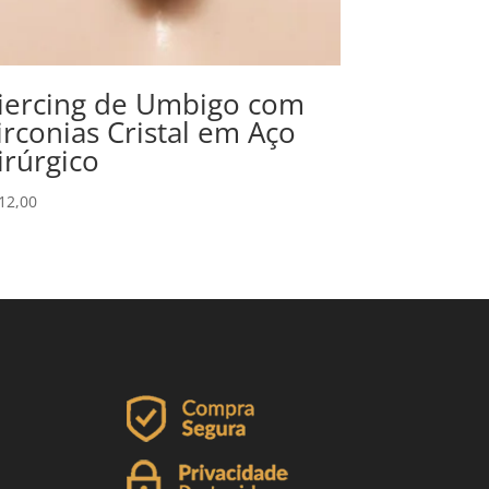
iercing de Umbigo com
irconias Cristal em Aço
irúrgico
12,00