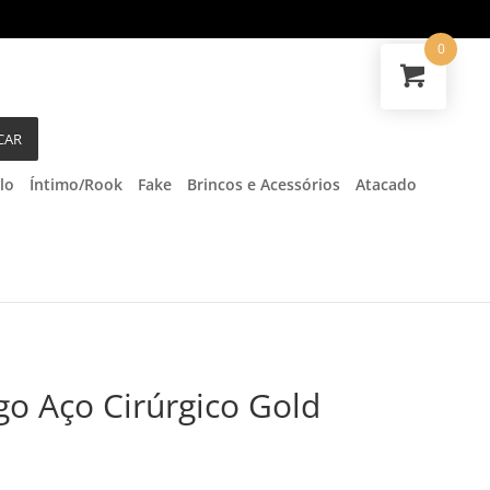
0
CAR
lo
Íntimo/Rook
Fake
Brincos e Acessórios
Atacado
go Aço Cirúrgico Gold
a