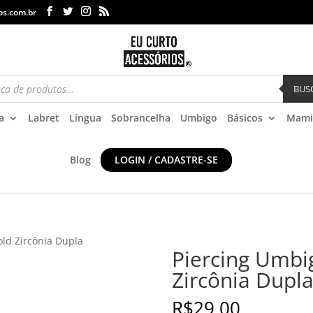
os.com.br
BUS
a
Labret
Língua
Sobrancelha
Umbigo
Básicos
Mami
Blog
LOGIN / CADASTRE-SE
old Zircônia Dupla
Piercing Umbi
Zircônia Dupl
R$
29,00