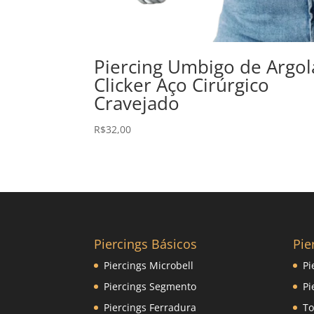
Piercing Umbigo de Argol
Clicker Aço Cirúrgico
Cravejado
R$
32,00
Piercings Básicos
Pie
Piercings Microbell
Pi
Piercings Segmento
Pi
Piercings Ferradura
To