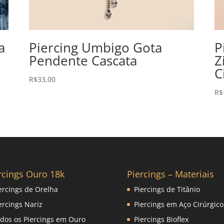
a
Piercing Umbigo Gota
P
Pendente Cascata
Z
C
R$
33,00
R$
rcings Ouro 18k
Piercings – Materiais
ercings de Orelha
Piercings de Titânio
ercings Nariz
Piercings em Aço Cirúrgico
dos os Piercings em Ouro
Piercings Bioflex