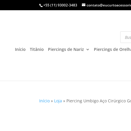
+55 (11) 93002-3483
contato@eucurtoacessori
Início
Titânio
Piercings de Nariz
Piercings de Orelh
Início
»
Loja
»
Piercing Umbigo Aço Cirúrgico G