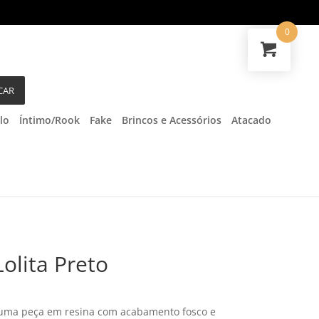
0
CAR
lo
Íntimo/Rook
Fake
Brincos e Acessórios
Atacado
Lolita Preto
 é uma peça em resina com acabamento fosco e