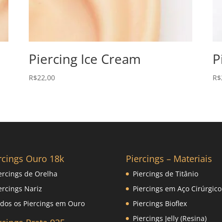
Piercing Ice Cream
P
R$
22,00
R$
rcings Ouro 18k
Piercings – Materiais
ercings de Orelha
Piercings de Titânio
ercings Nariz
Piercings em Aço Cirúrgico
dos os Piercings em Ouro
Piercings Bioflex
Piercings Jelly (Resina)