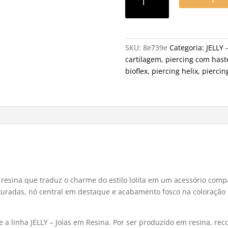
SKU:
8e739e
Categoria:
JELLY 
cartilagem
,
piercing com hast
bioflex
,
piercing helix
,
piercin
m resina que traduz o charme do estilo lolita em um acessório compa
turadas, nó central em destaque e acabamento fosco na coloração 
e a linha JELLY – Joias em Resina. Por ser produzido em resina, r