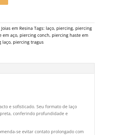
- Joias em Resina
Tags:
laço
,
piercing
,
piercing
e em aço
,
piercing conch
,
piercing haste em
g laço
,
piercing tragus
cto e sofisticado. Seu formato de laço
preta, conferindo profundidade e
ecomenda-se evitar contato prolongado com