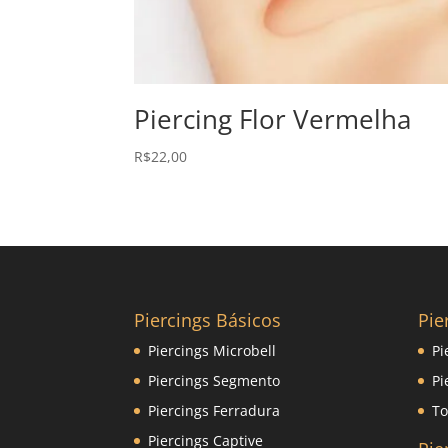
Piercing Flor Vermelha
R$
22,00
Piercings Básicos
Pie
Piercings Microbell
Pi
Piercings Segmento
Pi
Piercings Ferradura
To
Piercings Captive