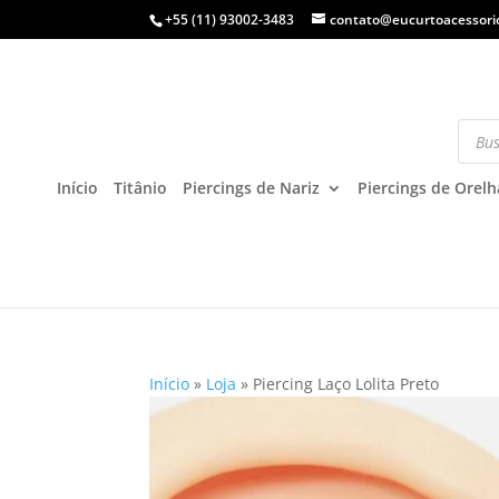
+55 (11) 93002-3483
contato@eucurtoacessori
Início
Titânio
Piercings de Nariz
Piercings de Orelh
Início
»
Loja
»
Piercing Laço Lolita Preto