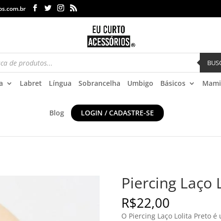
os.com.br
BUS
a
Labret
Língua
Sobrancelha
Umbigo
Básicos
Mami
Blog
LOGIN / CADASTRE-SE
Piercing Laço 
R$
22,00
O Piercing Laço Lolita Preto