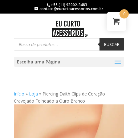
+55 (11) 93002-3483
contato@eucurtoacessorios.com.br
0
BUSCAR
Escolha uma Página
Início
»
Loja
»
Piercing Daith Clips de Coração
Cravejado Folheado a Ouro Branco