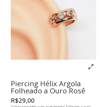
Piercing Hélix Argola
Folheado a Ouro Rosê
R$
29,00
Argola para hélix com acabamento folheado a ouro