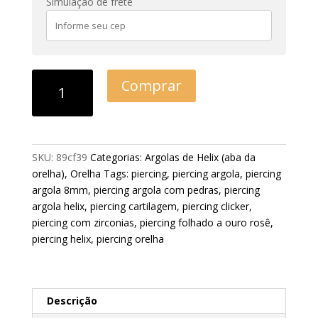
Simulação de frete
Comprar
SKU:
89cf39
Categorias:
Argolas de Helix (aba da
orelha)
,
Orelha
Tags:
piercing
,
piercing argola
,
piercing
argola 8mm
,
piercing argola com pedras
,
piercing
argola helix
,
piercing cartilagem
,
piercing clicker
,
piercing com zirconias
,
piercing folhado a ouro rosê
,
piercing helix
,
piercing orelha
Descrição