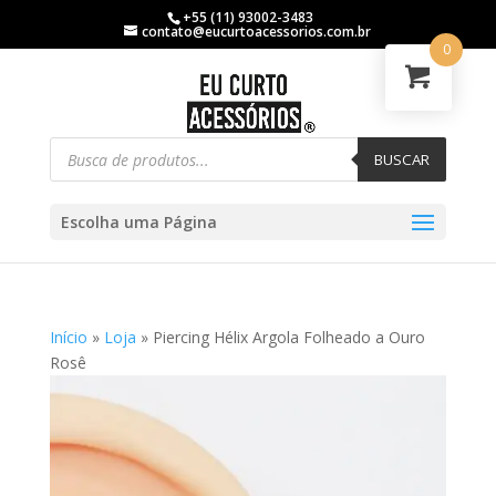
+55 (11) 93002-3483
contato@eucurtoacessorios.com.br
0
BUSCAR
Escolha uma Página
Início
»
Loja
»
Piercing Hélix Argola Folheado a Ouro
Rosê