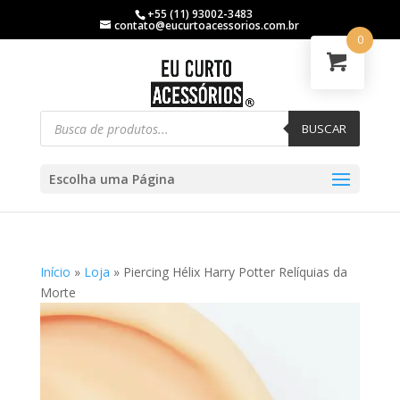
+55 (11) 93002-3483
contato@eucurtoacessorios.com.br
0
BUSCAR
Escolha uma Página
Início
»
Loja
»
Piercing Hélix Harry Potter Relíquias da
Morte