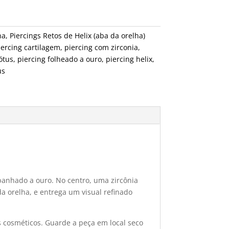
ha
,
Piercings Retos de Helix (aba da orelha)
iercing cartilagem
,
piercing com zirconia
,
lótus
,
piercing folheado a ouro
,
piercing helix
,
us
banhado a ouro. No centro, uma zircônia
da orelha, e entrega um visual refinado
 cosméticos. Guarde a peça em local seco