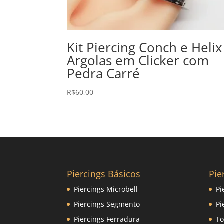
Kit Piercing Conch e Helix
Argolas em Clicker com
Pedra Carré
R$
60,00
Piercings Básicos
Pie
Piercings Microbell
Pi
Piercings Segmento
Pi
Piercings Ferradura
To