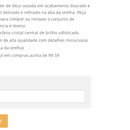
 flor de lótus vazada em acabamento dourado e
l delicado e refinado na aba da orelha. Peça
 para compor ou renovar o conjunto de
ncia e leveza.
ônia cristal central de brilho sofisticado
 de alta qualidade com detalhes minuciosos
ba da orelha)
asil em compras acima de R$ 59
r