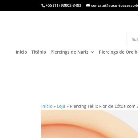
+55 (11) 93002-3483
contato@eucurtoacessori
Início
Titânio
Piercings de Nariz
Piercings de Orelh
Início
»
Loja
»
Piercing Hélix Flor de Lótus com 