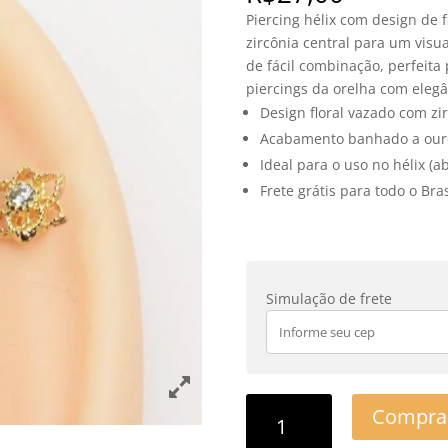
Piercing hélix com design de
zircônia central para um visua
de fácil combinação, perfeita
piercings da orelha com elegâ
Design floral vazado com zirc
Acabamento banhado a ouro
Ideal para o uso no hélix (a
Frete grátis para todo o Br
Simulação de frete
Compra