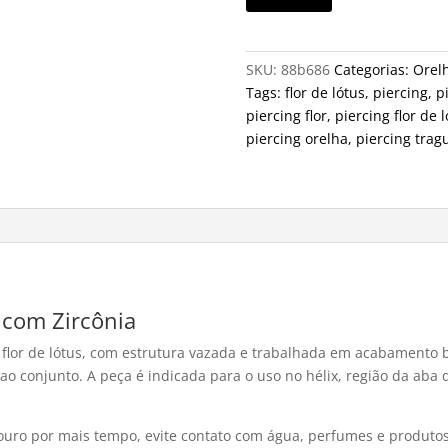
SKU:
88b686
Categorias:
Orel
Tags:
flor de lótus
,
piercing
,
p
piercing flor
,
piercing flor de 
piercing orelha
,
piercing trag
s com Zircônia
a flor de lótus, com estrutura vazada e trabalhada em acabamento 
 ao conjunto. A peça é indicada para o uso no hélix, região da aba 
uro por mais tempo, evite contato com água, perfumes e produtos