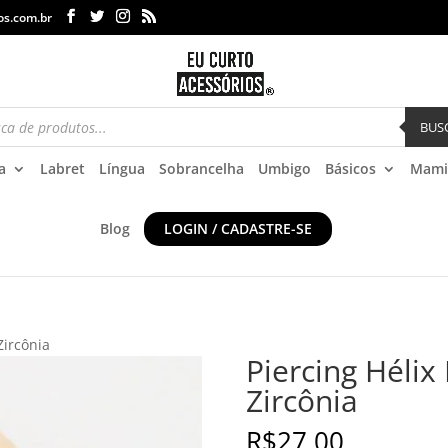
os.com.br
BUS
a
Labret
Língua
Sobrancelha
Umbigo
Básicos
Mami
Blog
LOGIN / CADASTRE-SE
Zircônia
Piercing Hélix
Zircônia
R$
27,00