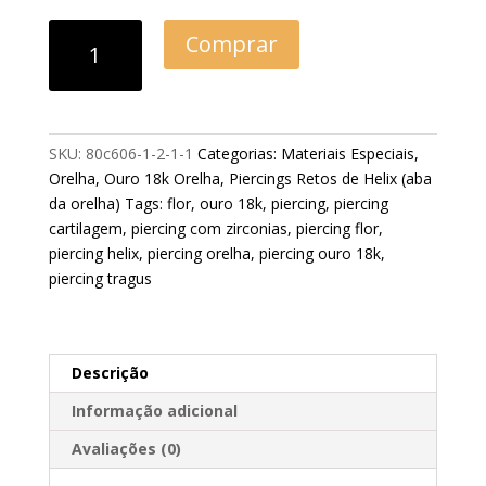
Comprar
SKU:
80c606-1-2-1-1
Categorias:
Materiais Especiais
,
Orelha
,
Ouro 18k Orelha
,
Piercings Retos de Helix (aba
da orelha)
Tags:
flor
,
ouro 18k
,
piercing
,
piercing
cartilagem
,
piercing com zirconias
,
piercing flor
,
piercing helix
,
piercing orelha
,
piercing ouro 18k
,
piercing tragus
Descrição
Informação adicional
Avaliações (0)