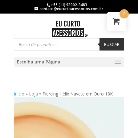
+55 (11) 93002-3483
contato@eucurtoacessorios.com.br
0
BUSCAR
Escolha uma Página
Início
»
Loja
»
Piercing Hélix Navete em Ouro 18K