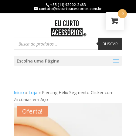
+55 (11) 93002-3483
contato@eucurtoacessorios.com.br
0
BUSCAR
Escolha uma Página
Início
»
Loja
»
Piercing Hélix Segmento Clicker com
Zircônias em Aço
Oferta!