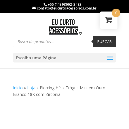
+55 (11) 93002-3483
contato@eucurtoacessorios.com.br
0
BUSCAR
Escolha uma Página
Início
»
Loja
»
Piercing Hélix Trágus Mini em Ouro
Branco 18K com Zircônia