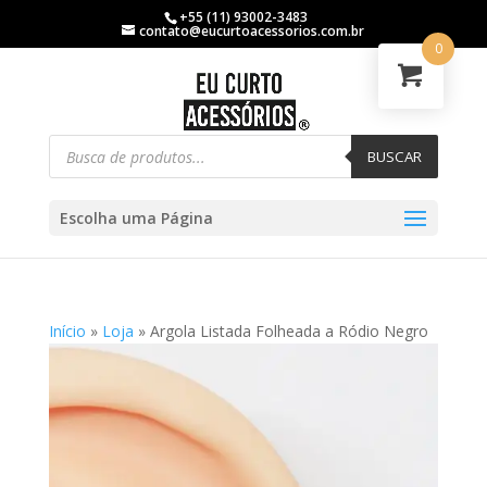
+55 (11) 93002-3483
contato@eucurtoacessorios.com.br
0
BUSCAR
Escolha uma Página
Início
»
Loja
»
Argola Listada Folheada a Ródio Negro