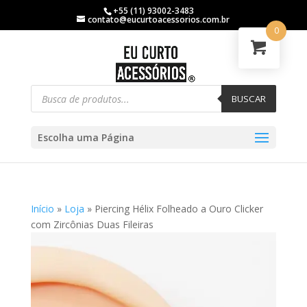
+55 (11) 93002-3483
contato@eucurtoacessorios.com.br
0
BUSCAR
Escolha uma Página
Início
»
Loja
»
Piercing Hélix Folheado a Ouro Clicker
com Zircônias Duas Fileiras