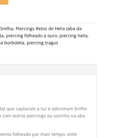
Orelha
,
Piercings Retos de Helix (aba da
ta
,
piercing folheado a ouro
,
piercing helix
,
ha borboleta
,
piercing tragus
stal que capturam a luz e adicionam brilho
 com outros piercings ou sozinho na aba
amento folheado por mais tempo, evite