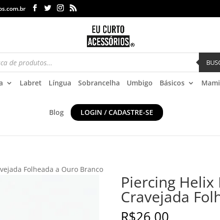
os.com.br
BUS
a
Labret
Língua
Sobrancelha
Umbigo
Básicos
Mami
Blog
LOGIN / CADASTRE-SE
ravejada Folheada a Ouro Branco
Piercing Helix
Cravejada Fol
R$
26,00