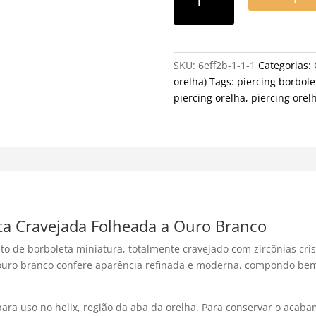
SKU:
6eff2b-1-1-1
Categorias:
orelha)
Tags:
piercing borbole
piercing orelha
,
piercing orel
eta Cravejada Folheada a Ouro Branco
ato de borboleta miniatura, totalmente cravejado com zircônias cri
a ouro branco confere aparência refinada e moderna, compondo bem
para uso no helix, região da aba da orelha. Para conservar o acab