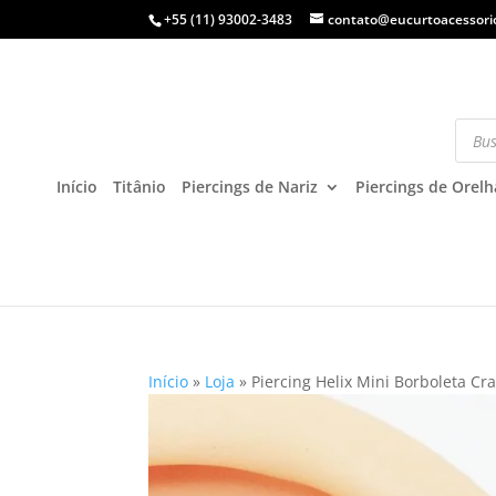
+55 (11) 93002-3483
contato@eucurtoacessori
Início
Titânio
Piercings de Nariz
Piercings de Orelh
Início
»
Loja
»
Piercing Helix Mini Borboleta C