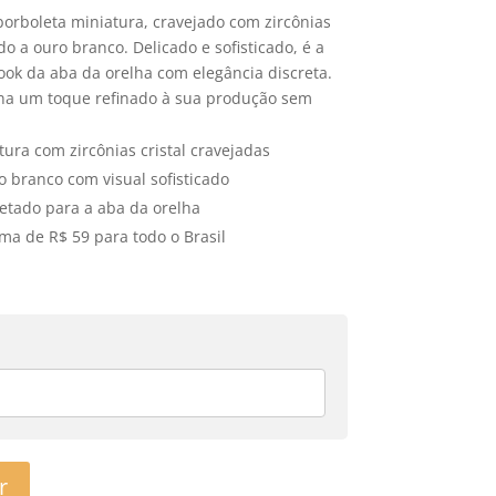
borboleta miniatura, cravejado com zircônias
o a ouro branco. Delicado e sofisticado, é a
ook da aba da orelha com elegância discreta.
ona um toque refinado à sua produção sem
ura com zircônias cristal cravejadas
 branco com visual sofisticado
jetado para a aba da orelha
ma de R$ 59 para todo o Brasil
r