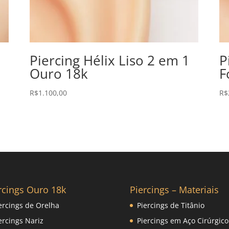
Piercing Hélix Liso 2 em 1
P
Ouro 18k
F
R$
1.100,00
R$
rcings Ouro 18k
Piercings – Materiais
ercings de Orelha
Piercings de Titânio
ercings Nariz
Piercings em Aço Cirúrgico