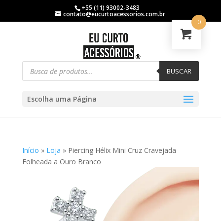
+55 (11) 93002-3483
contato@eucurtoacessorios.com.br
0
BUSCAR
Escolha uma Página
Início
»
Loja
»
Piercing Hélix Mini Cruz Cravejada
Folheada a Ouro Branco