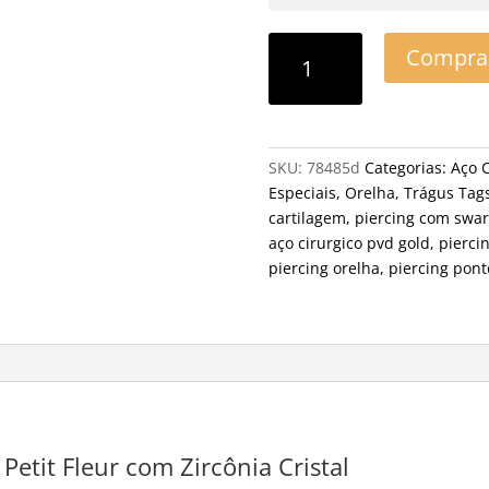
Compra
SKU:
78485d
Categorias:
Aço C
Especiais
,
Orelha
,
Trágus
Tag
cartilagem
,
piercing com swar
aço cirurgico pvd gold
,
pierci
piercing orelha
,
piercing pont
Petit Fleur com Zircônia Cristal