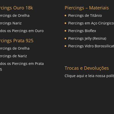
rcings Ouro 18k
Piercings – Materiais
ercings de Orelha
Piercings de Titânio
ercings Nariz
Piercings em Aço Cirúrgico
dos os Piercings em Ouro
Piercings Bioflex
Piercings Jelly (Resina)
rcings Prata 925
Piercings Vidro Borossilica
ercings de Orelha
ercings de Nariz
dos os Piercings em Prata
Trocas e Devoluções
5
Clique
aqui
e leia nossa polít