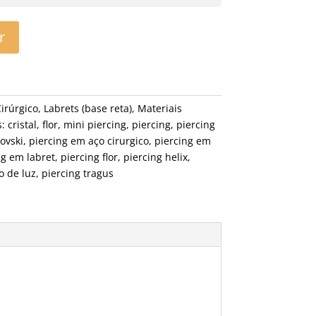
r
irúrgico
,
Labrets (base reta)
,
Materiais
s:
cristal
,
flor
,
mini piercing
,
piercing
,
piercing
ovski
,
piercing em aço cirurgico
,
piercing em
ng em labret
,
piercing flor
,
piercing helix
,
o de luz
,
piercing tragus