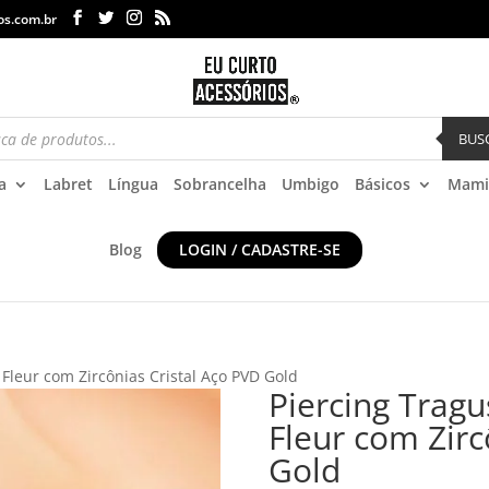
os.com.br
BUS
a
Labret
Língua
Sobrancelha
Umbigo
Básicos
Mami
Blog
LOGIN / CADASTRE-SE
 Fleur com Zircônias Cristal Aço PVD Gold
Piercing Tragu
Fleur com Zirc
Gold