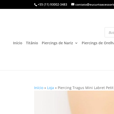
+55 (11) 93002-3483
contato@eucurtoacessori
Início
Titânio
Piercings de Nariz
Piercings de Orelh
Início
»
Loja
»
Piercing Tragus Mini Labret Petit