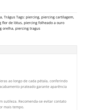
a
,
Trágus
Tags:
piercing
,
piercing cartilagem
,
g flor de lótus
,
piercing folheado a ouro
g orelha
,
piercing tragus
eras ao longo de cada pétala, conferindo
 O acabamento prateado garante aparência
m sutileza. Recomenda-se evitar contato
or mais tempo.