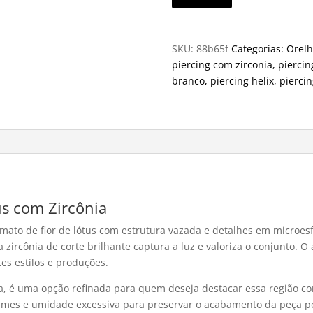
SKU:
88b65f
Categorias:
Orelh
piercing com zirconia
,
piercin
branco
,
piercing helix
,
piercin
us com Zircônia
mato de flor de lótus com estrutura vazada e detalhes em microesf
a zircônia de corte brilhante captura a luz e valoriza o conjunto.
es estilos e produções.
a, é uma opção refinada para quem deseja destacar essa região co
umes e umidade excessiva para preservar o acabamento da peça p