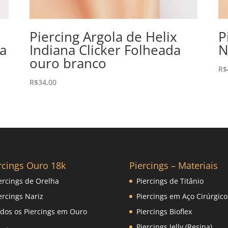
Piercing Argola de Helix
P
da
Indiana Clicker Folheada
N
ouro branco
R$
R$
34,00
rcings Ouro 18k
Piercings – Materiais
ercings de Orelha
Piercings de Titânio
ercings Nariz
Piercings em Aço Cirúrgico
dos os Piercings em Ouro
Piercings Bioflex
Piercings Jelly (Resina)