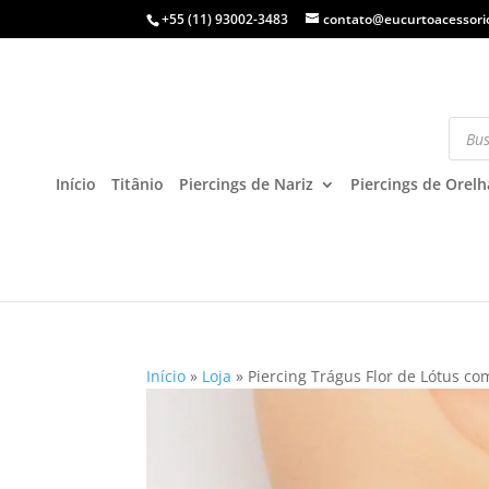
+55 (11) 93002-3483
contato@eucurtoacessori
Início
Titânio
Piercings de Nariz
Piercings de Orelh
Início
»
Loja
»
Piercing Trágus Flor de Lótus co