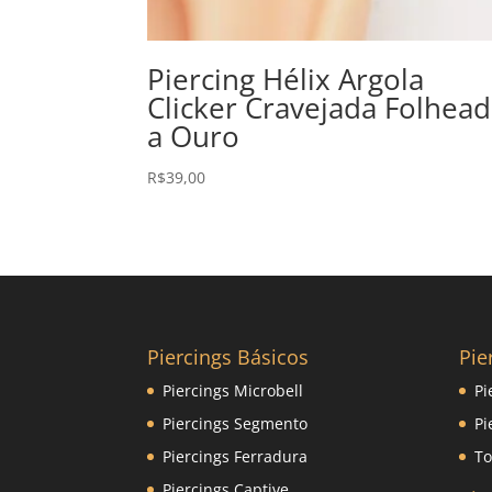
Piercing Hélix Argola
Clicker Cravejada Folhea
a Ouro
R$
39,00
Piercings Básicos
Pie
Piercings Microbell
Pi
Piercings Segmento
Pi
Piercings Ferradura
To
Piercings Captive