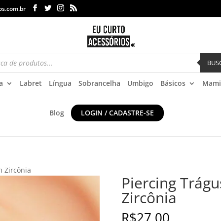
os.com.br
BUS
a
Labret
Língua
Sobrancelha
Umbigo
Básicos
Mami
Blog
LOGIN / CADASTRE-SE
m Zircônia
Piercing Trágu
Zircônia
R$
27,00