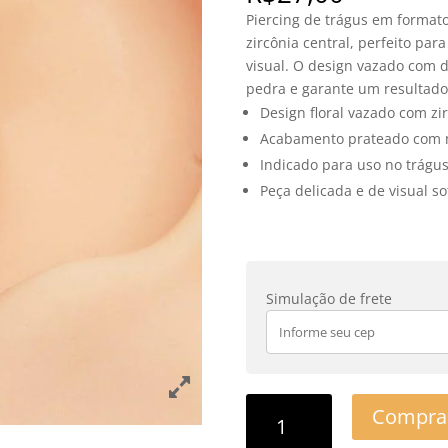
Piercing de trágus em format
zircônia central, perfeito par
visual. O design vazado com 
pedra e garante um resultado 
Design floral vazado com zir
Acabamento prateado com mi
Indicado para uso no trágus
Peça delicada e de visual so
Simulação de frete
Compra